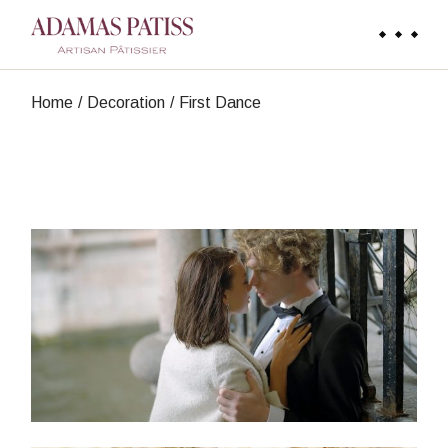
Skip
to
the
content
Home
Decoration
First Dance