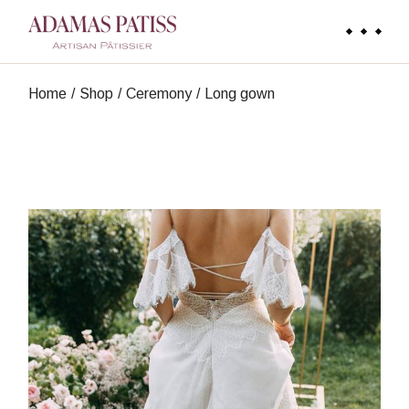
Skip
to
the
content
Home
Shop
Ceremony
Long gown